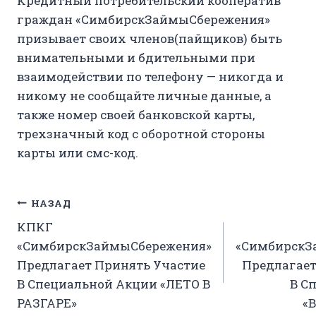
Кредитный потребительский кооператив
граждан «СимбирскЗаймыСбережения»
призывает своих членов(пайщиков) быть
внимательными и бдительными при
взаимодействии по телефону — никогда и
никому не сообщайте личные данные, а
также номер своей банковской карты,
трехзначный код с оборотной стороны
карты или смс-код.
Навигация
НАЗАД
КПКГ
по
«СимбирскЗаймыСбережения»
«СимбирскЗ
записям
Предлагает Принять Участие
Предлагает
В Специальной Акции «ЛЕТО В
В С
РАЗГАРЕ»
«