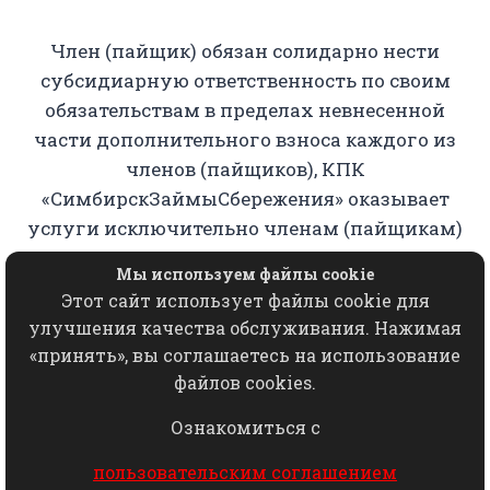
Член (пайщик) обязан солидарно нести
субсидиарную ответственность по своим
обязательствам в пределах невнесенной
части дополнительного взноса каждого из
членов (пайщиков), КПК
«СимбирскЗаймыСбережения» оказывает
услуги исключительно членам (пайщикам)
кооператива.
Мы используем файлы cookie
Этот сайт использует файлы cookie для
Копирование, использование, переработка,
улучшения качества обслуживания. Нажимая
хранение, распространение любых
«принять», вы соглашаетесь на использование
материалов с данного сайта разрешается
файлов cookies.
исключительно с письменного согласия
Ознакомиться с
КПК "СимбирскЗаймыСбережения"
пользовательским соглашением