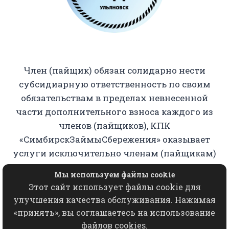
Член (пайщик) обязан солидарно нести
субсидиарную ответственность по своим
обязательствам в пределах невнесенной
части дополнительного взноса каждого из
членов (пайщиков), КПК
«СимбирскЗаймыСбережения» оказывает
услуги исключительно членам (пайщикам)
кооператива.
Мы используем файлы cookie
Этот сайт использует файлы cookie для
Копирование, использование, переработка,
улучшения качества обслуживания. Нажимая
хранение, распространение любых
«принять», вы соглашаетесь на использование
материалов с данного сайта разрешается
файлов cookies.