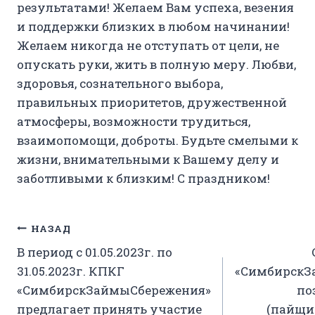
результатами! Желаем Вам успеха, везения
и поддержки близких в любом начинании!
Желаем никогда не отступать от цели, не
опускать руки, жить в полную меру. Любви,
здоровья, сознательного выбора,
правильных приоритетов, дружественной
атмосферы, возможности трудиться,
взаимопомощи, доброты. Будьте смелыми к
жизни, внимательными к Вашему делу и
заботливыми к близким! С праздником!
Навигация
НАЗАД
В период с 01.05.2023г. по
по
31.05.2023г. КПКГ
«СимбирскЗ
записям
«СимбирскЗаймыСбережения»
по
предлагает принять участие
(пайщик