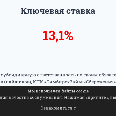
Ключевая ставка
13,6%
14%
 субсидиарную ответственность по своим обязат
нов (пайщиков), КПК «СимбирскЗаймыСбережения»
(пайщикам) кооператива.
Мы используем файлы cookie
ния качества обслуживания. Нажимая «принять», вы 
 хранение, распространение любых материалов с 
Ознакомиться с
ьменного согласия КПК "СимбирскЗаймыСбереже