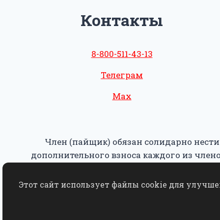
Контакты
8-800-511-43-13
Телеграм
Max
Член (пайщик) обязан солидарно нести
дополнительного взноса каждого из чле
Этот сайт использует файлы cookie для улучше
Копирование, использование, переработка,
пис