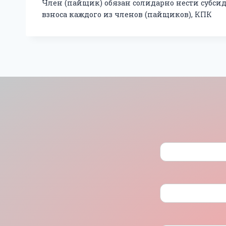
Член (пайщик) обязан солидарно нести субси
взноса каждого из членов (пайщиков), КПК