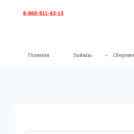
Перейти
к
8-800-511-43-13
содержимому
Главная
Займы
Сбереж