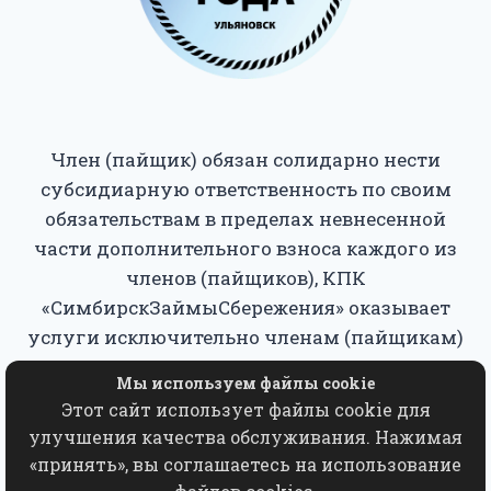
Член (пайщик) обязан солидарно нести
субсидиарную ответственность по своим
обязательствам в пределах невнесенной
части дополнительного взноса каждого из
членов (пайщиков), КПК
«СимбирскЗаймыСбережения» оказывает
услуги исключительно членам (пайщикам)
кооператива.
Мы используем файлы cookie
Этот сайт использует файлы cookie для
Копирование, использование, переработка,
улучшения качества обслуживания. Нажимая
хранение, распространение любых
«принять», вы соглашаетесь на использование
материалов с данного сайта разрешается