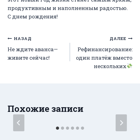
продуктивным и наполненным радостью.
С днем рождения!
Навигация
НАЗАД
ДАЛЕЕ
Не ждите аванса—
Рефинансирование:
по
живите сейчас!
один платёж вместо
записям
нескольких
Похожие записи