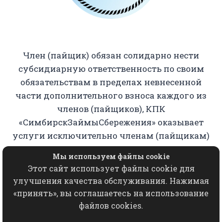
Член (пайщик) обязан солидарно нести
субсидиарную ответственность по своим
обязательствам в пределах невнесенной
части дополнительного взноса каждого из
членов (пайщиков), КПК
«СимбирскЗаймыСбережения» оказывает
услуги исключительно членам (пайщикам)
кооператива.
Мы используем файлы cookie
Этот сайт использует файлы cookie для
Копирование, использование, переработка,
улучшения качества обслуживания. Нажимая
хранение, распространение любых
«принять», вы соглашаетесь на использование
материалов с данного сайта разрешается
файлов cookies.
исключительно с письменного согласия