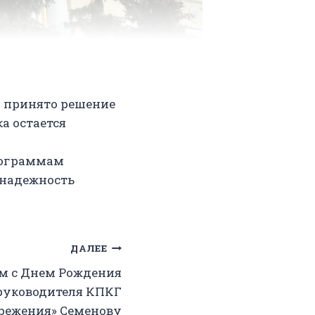
о принято решение
а остается
рограммам
 надежность
ДАЛЕЕ
м с Днем Рождения
руководителя КПКГ
ежения» Семенову