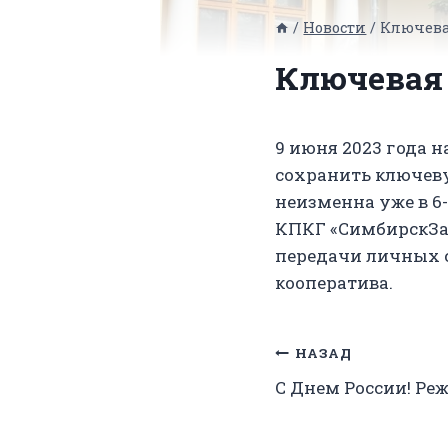
/
Новости
/
Ключева
Ключевая 
9 июня 2023 года 
сохранить ключеву
неизменна уже в 6-
КПКГ «СимбирскЗа
передачи личных с
кооператива.
Навигация
НАЗАД
С Днем России! Ре
по
записям