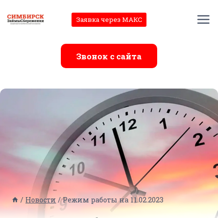
Перейти
к
Заявка через МАКС
содержимому
Звонок с сайта
/
Новости
/
Режим работы на 11.02.2023