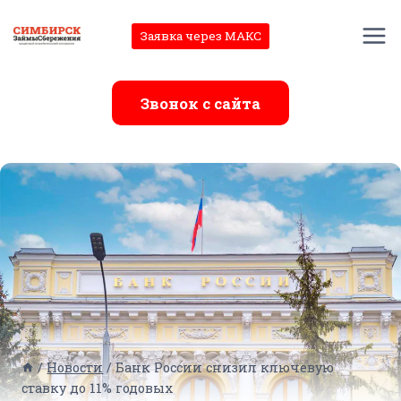
Перейти
к
Заявка через МАКС
содержимому
Звонок с сайта
/
Новости
/
Банк России снизил ключевую
ставку до 11% годовых