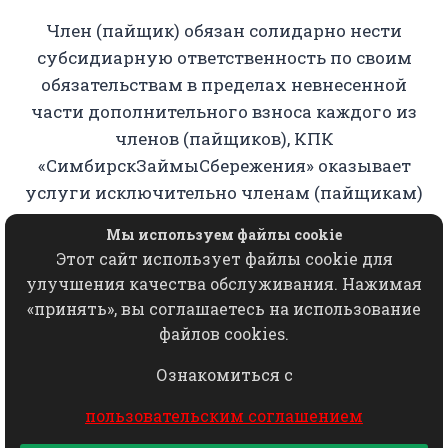
Член (пайщик) обязан солидарно нести
субсидиарную ответственность по своим
обязательствам в пределах невнесенной
части дополнительного взноса каждого из
членов (пайщиков), КПК
«СимбирскЗаймыСбережения» оказывает
услуги исключительно членам (пайщикам)
кооператива.
Мы используем файлы cookie
Этот сайт использует файлы cookie для
Копирование, использование, переработка,
улучшения качества обслуживания. Нажимая
хранение, распространение любых
«принять», вы соглашаетесь на использование
материалов с данного сайта разрешается
файлов cookies.
исключительно с письменного согласия
Ознакомиться с
КПК "СимбирскЗаймыСбережения"
пользовательским соглашением
© 2024 СимбирскЗаймыСбережения