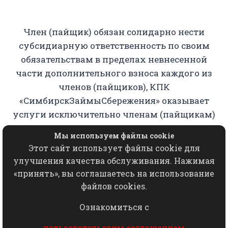
Член (пайщик) обязан солидарно нести
субсидиарную ответственность по своим
обязательствам в пределах невнесенной
части дополнительного взноса каждого из
членов (пайщиков), КПК
«СимбирскЗаймыСбережения» оказывает
услуги исключительно членам (пайщикам)
кооператива.
Мы используем файлы cookie
Этот сайт использует файлы cookie для
Копирование, использование, переработка,
улучшения качества обслуживания. Нажимая
хранение, распространение любых
«принять», вы соглашаетесь на использование
материалов с данного сайта разрешается
файлов cookies.
исключительно с письменного согласия
Ознакомиться с
КПК "СимбирскЗаймыСбережения"
пользовательским соглашением