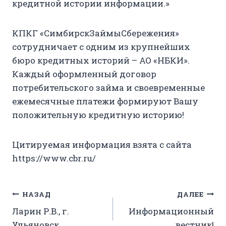
кредитной истории информации.»
КПКГ «СимбирскЗаймыСбережения»
сотрудничает с одним из крупнейших
бюро кредитных историй – АО «НБКИ».
Каждый оформленный договор
потребительского займа и своевременные
ежемесячные платежи формируют Вашу
положительную кредитную историю!
Цитируемая информация взята с сайта
https://www.cbr.ru/
Навигация
НАЗАД
ДАЛЕЕ
Ларин Р.В., г.
Информационный
по
Ульяновск
вестник!