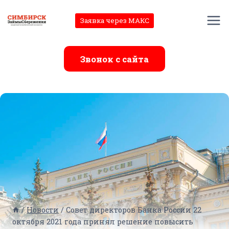
Перейти
к
Заявка через МАКС
содержимому
Звонок с сайта
/
Новости
/
Совет директоров Банка России 22
октября 2021 года принял решение повысить