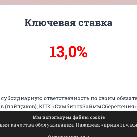
Ключевая ставка
13,7%
14%
 субсидиарную ответственность по своим обязат
нов (пайщиков), КПК «СимбирскЗаймыСбережения»
(пайщикам) кооператива.
Мы используем файлы cookie
ния качества обслуживания. Нажимая «принять», вы 
 хранение, распространение любых материалов с 