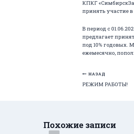
КПКГ «СимбирскЗай
принять участие 
В период с 01.06.2
предлагает принят
под 10% годовых. 
ежемесячно, пополн
Навигация
НАЗАД
РЕЖИМ РАБОТЫ!
по
записям
Похожие записи