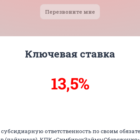
Перезвоните мне
Ключевая ставка
13,8%
14%
 субсидиарную ответственность по своим обязат
нов (пайщиков), КПК «СимбирскЗаймыСбережения»