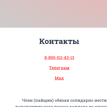
Контакты
8-800-511-43-13
Телеграм
Max
Член (пайщик) обязан солидарно нести
дополнительного взноса каждого из чле