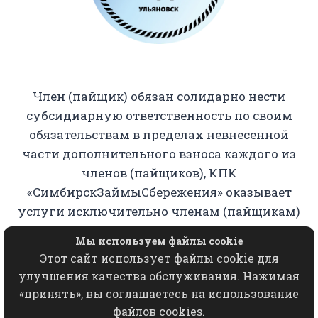
Член (пайщик) обязан солидарно нести
субсидиарную ответственность по своим
обязательствам в пределах невнесенной
части дополнительного взноса каждого из
членов (пайщиков), КПК
«СимбирскЗаймыСбережения» оказывает
услуги исключительно членам (пайщикам)
кооператива.
Мы используем файлы cookie
Этот сайт использует файлы cookie для
Копирование, использование, переработка,
улучшения качества обслуживания. Нажимая
хранение, распространение любых
«принять», вы соглашаетесь на использование
материалов с данного сайта разрешается
файлов cookies.